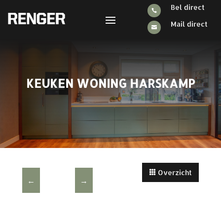
Bel direct

Mail direct

KEUKEN WONING HARSKAMP
Overzicht
←
→