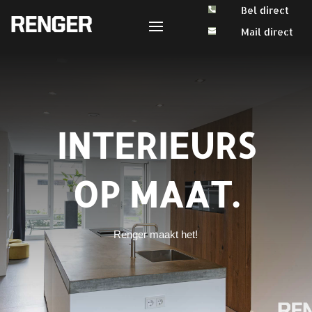
Bel direct

Mail direct

INTERIEURS
OP MAAT.
Renger maakt het!