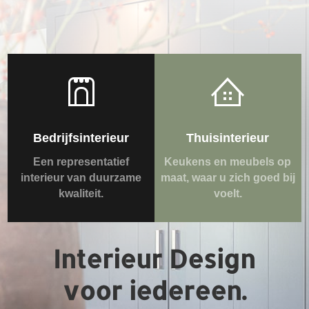
Bedrijfsinterieur
Thuisinterieur
Een representatief
Keukens en meubels op
interieur van duurzame
maat, waar u zich goed bij
kwaliteit.
voelt.
Interieur Design
voor iedereen.