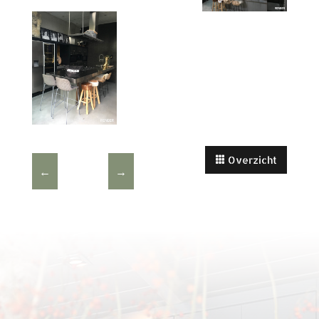
Overzicht
←
→