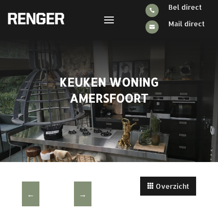
Bel direct

Mail direct

KEUKEN WONING
AMERSFOORT
Overzicht
←
→